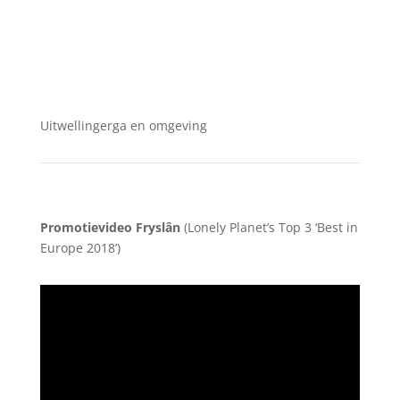
Uitwellingerga en omgeving
Promotievideo Fryslân
(Lonely Planet’s Top 3 ‘Best in
Europe 2018’)